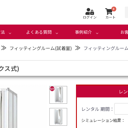
0
ログイン
カート
方法
よくある質問
事例紹介
お
≫
≫
フィッティングルーム(試着室)
フィッティングルーム
クス式)
レン
レンタル 期間：
シミュレーション結果：