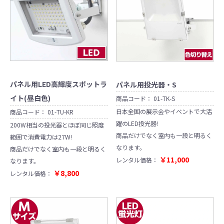
パネル用LED高輝度スポットラ
パネル用投光器・S
イト(昼白色)
商品コード：
01-TK-S
日本全国の展示会やイベントで大活
商品コード：
01-TU-KR
躍のLED投光器!
200W相当の投光器とほぼ同じ照度
商品だけでなく室内も一段と明るく
範囲で消費電力は27W!
なります。
商品だけでなく室内も一段と明るく
￥11,000
レンタル価格：
なります。
￥8,800
レンタル価格：