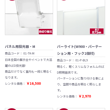
パネル用投光器・M
バーライト(W900・パーテー
ション用・フック2個付)
商品コード：
01-TK-M
日本全国の展示会やイベントで大活
商品コード：
01-P-BL9
躍のLED投光器!
明るく、軽くスリムなフォルムのLE
商品だけでなく室内も一段と明るく
D照明器具です。
なります。
パーテーションに取り付ける事によ
￥16,500
レンタル価格：
り、空間や商品を明るく照らしま
す。
￥2,970
レンタル価格：