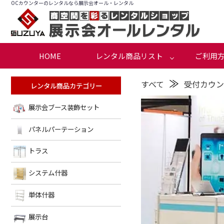
OCカウンターのレンタルなら展示会オール・レンタル
HOME
レンタル商品リスト
ご利用
≫
すべて
受付カウン
レンタル商品カテゴリー
展示会ブース装飾セット
展
示
パネルパーテーション
パ
会
ネ
ブ
トラス
ト
ル
ー
ラ
パ
ス
システム什器
シ
ス
ー
装
ス
テ
飾
単体什器
単
テ
ー
セ
体
ム
ア
シ
ッ
ル
展示台
展
什
什
ョ
ト
ミ