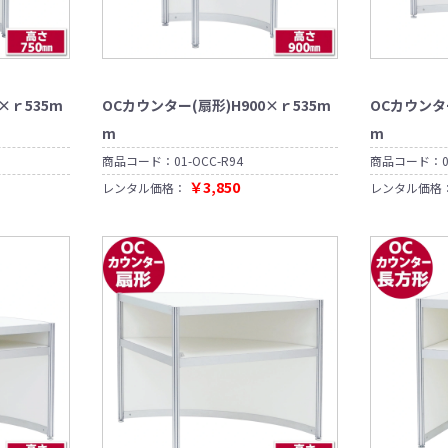
×ｒ535m
OCカウンター(扇形)H900×ｒ535m
OCカウンター
m
m
商品コード：
01-OCC-R94
商品コード：
￥3,850
レンタル価格：
レンタル価格