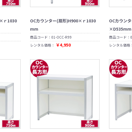
×ｒ1030
OCカウンター(扇形)H900×ｒ1030
OCカウンター
mm
×D535mm
商品コード：
01-OCC-R99
商品コード：
￥4,950
レンタル価格：
レンタル価格