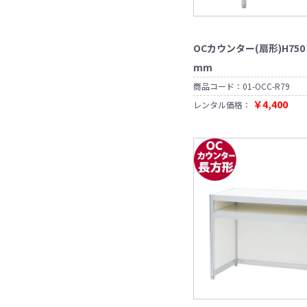
ド
ー
ル
外
ド
ン
芝
テ
ロ
飛
ー
シ
＆
ム
印
用
タ
ー
ケ
ー
沫
パ
ー
ポ
（試
刷
チ
ー
ジ
ー
テ
感
ー
ト
ス
着
ェ
テ
セ
ブ
ー
染
テ
パ
タ
室）
OCカウンター(扇形)H750
ア
ー
ッ
ル
ブ
対
ー
ー
ク
へ
ー
ブ
ト
ル
策
シ
テ
ロ
の
mm
パ
ル
タ
用
ョ
ー
ー
字
ネ
ー
品
ン
シ
商品コード：
01-OCC-R79
ク
ル
ポ
ソ
ョ
棚
映
セ
￥4,400
レンタル価格：
リ
フ
ン
像
カ
ッ
ン
ァ
OC
分
ウ
ト
畳
印
展
配
ン
養
ド
（た
刷
示
器
タ
生
ア、
抽
た
（ト
台
ー
テ
カ
足
選
み）
ラ
テ
ー
ー
踏
器
ポ
ス、
ー
プ
テ
み
ス
ブ
ブ
ン
式
ワ
タ
ー
ル
消
電
イ
ー
ス
毒
動
ア
制
用）
グ
液
タ
レ
両
作
リ
ス
ー
ス
面
パ
ー
タ
ン
ア
屋
テ
ー
ン
ン
テ
ン
外
ー
テ
タ
ド
ー
プ
用
プ
ー
ペ
ブ
テ
シ
ス
ル
ー
ョ
ト
買
ブ
ン