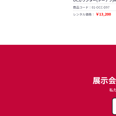
ー
プ
ド
商品コード：
01-OCC-D97
名
￥13,200
レンタル価格：
刺
受
ノ
け
ー
ト
PC
作
業
台
iPad/iPhone
紅
白
モ
展示会
幕
バ
イ
ル
私
ル
ー
タ
ー