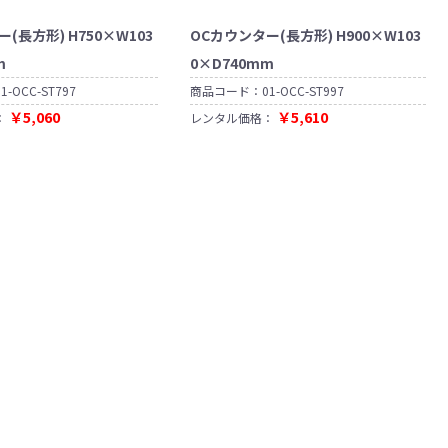
(長方形) H750×W103
OCカウンター(長方形) H900×W103
m
0×D740mm
01-OCC-ST797
商品コード：
01-OCC-ST997
￥5,060
￥5,610
：
レンタル価格：