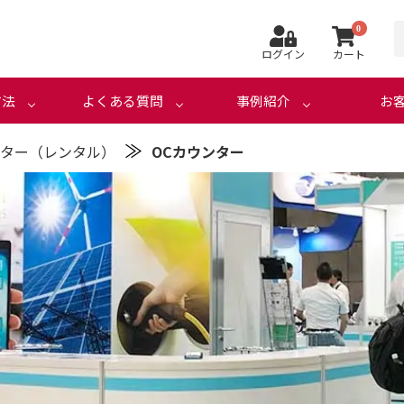
0
ログイン
カート
方法
よくある質問
事例紹介
お
≫
ター（レンタル）
OCカウンター