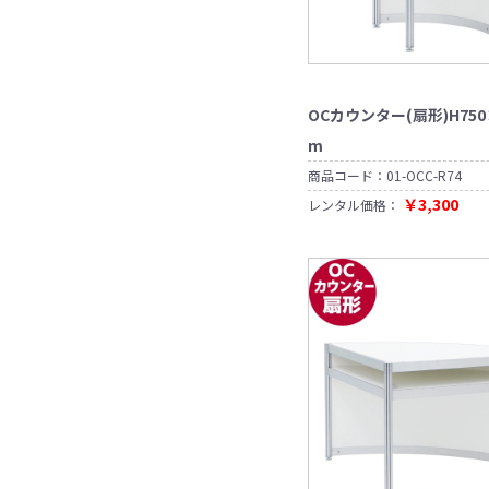
商
ー
ナ
て
段
ニ
イ
ブ
ブ
ア
イ
ウ
け
ン
品
付
対
表
テ
ボ
タ
ン
ル
ハ
ー
i
プ
ン
ズ
き
策
示
ー
ー
ー）
制
（丸
イ
ス
ス
衣
テ
タ
パ
グ
ブ
ド
ミ
作
テ
シ
装
テ
桁
ン
ー
ー
ッ
ル
ス
ラ
販
ー
ョ
飾
ー
ト
テ
ズ
ス
ガ
タ
ー
売
ブ
リ
ー
用
ジ
ー
を
ツ
ラ
ン
（鏡、
キ
ル）
サ
OCカウンター(扇形)H750
三
ケ
カ
用
プ
シ
全
ー
ス
ド
姿
ッ
イ
角
ー
ー
階
ロ
ョ
て
ル
撞
m
OC
棚
見）
ズ
ク
コ
ス
商
ペ
段
ジ
ン
表
木
ロ
カ
什
ル、
ー
品
ッ
ェ
ポ
示
商品コード：
01-OCC-R74
イ
ウ
器
中
ン
ス
ト
ク
ス
角
ヤ
ン
古
￥3,300
テ
ポ
レンタル価格：
タ
タ
テ
ル
タ
ハ
ー
ッ
ハ
ー
ー
ー
ア
i
テ
ー
ネ
イ
和
ジ
プ
ン
制
ブ
ク
ス
ン
ッ
ア
チ
装
ス
ガ
作
ル
ガ
セ
ク
テ
ト
ト
ク
ェ
マ
タ
ー
文
イ
サ
ッ
ー
パ
リ
ア
ネ
ン
具
ド
リ
シ
ジ
メ
ー
ル
キ
ド
ポ
ー
卓
ョ
用
デ
テ
パ
ン
ー
ケ
上
ン
ス
ィ
ス
ハ
ー
ー
ル
ー
展
フ
カ
フ
ア
チ
イ
シ
テ
ベ
ス
示
ロ
ー
ィ
プ
レ
テ
装
ョ
ー
ン
台
ア
ト
サ
ッ
レ
ン
ー
飾
ン
シ
チ
畳
イ
テ
イ
ボ
ブ
用
ョ
（た
ン
ィ
ヤ
ー
ル
品
ン
延
た
ス
ン
ー
ド
長
み）
タ
グ
パ
コ
カ
人
i
ミ
ン
ル
ネ
屋
ー
ウ
工
ス
ラ