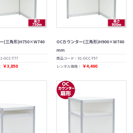
(三角形)H750×W740
OCカウンター(三角形)H900×W740
mm
01-OCC-T77
商品コード：
01-OCC-T97
￥3,850
￥4,400
：
レンタル価格：