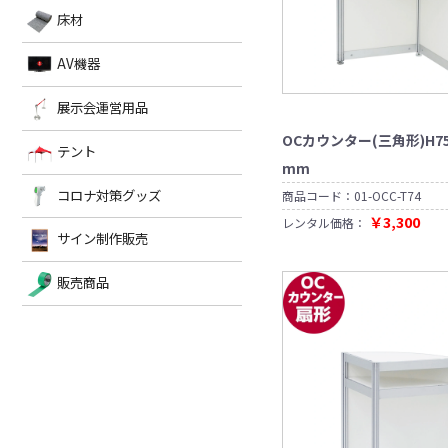
テ
ィ
器
ー
表
テ
デ
ト
飾
グ
シ
ト
ス
ブ
付
示
ー
床材
ザ
床
ー
ス
式
具
ケ
ス
ス
タ
ス
カ
シ
イ
ス
ー
サ
タ
テ
材
ジ
プ
ッ
ト
ウ
ョ
ン
タ
ス
イ
ン
ム
キ
ラ
AV機器
ン
AV
レ
マ
ン
ブ
ン
ン
ド
ラ
ン
ッ
タ
ネ
ト
（白）
ー
ド
機
ス
イ
ア
マ
ッ
グ
ク
ー
キ
ラ
ス
タ
パ
ル
ク
展示会運営用品
展
器
床
チ
ス
用
を
ン・
ス
ン
レ
チ
シ
材
ェ
テ
全
ト
用
示
品
ド
ル
テ
OCカウンター(三角形)H75
ョ
を
ア
ー
て
メ
ル
サ
テント
（イ
用
テ
会
ー
パ
ス
ー
全
ジ
表
タ
ソ
イ
マ
ー
mm
器
ブ
ネ
ポ
ケ
て
を
ン
運
AV
示
ル
ポ
ー
ン
ル
ゼ
具
ル
ル
ッ
ー
表
全
機
ラ
ー
を
製
コロナ対策グッズ
コ
商品コード：
01-OCC-T74
ト
営
和
チ
ル
を
パ
ト
ス
示
て
器
ッ
ル
全
作
折
装
テ
な
全
ー
ロ
用
￥3,300
ラ
表
を
レンタル価格：
ク
什
て
り
デ
ー
ど）
て
テ
イ
示
サイン制作販売
全
器
サ
ナ
品
表
た
ィ
ブ
ハ
表
ー
ト
て
会
示
た
ス
ル
イ
対
テ
イ
示
シ
表
議
タ
パ
み
プ
ン
カ
ョ
販売商品
販
ン
策
示
テ
ワ
ン
イ
レ
ト
ウ
N
ン
ポ
ー
売
制
グ
展
ー
チ
ス
i
イ
を
ン
ラ
レ
（黒）
ス
ブ
示
延
型
カ
ス
用
全
タ
ッ
イ
商
作
ッ
レ
ワ
タ
ハ
ル
会
長
宝
ー
テ
品
て
ー
ク
ア
デ
ゴ
品
販
ー
ズ
ン
運
コ
飾
ペ
ー
を
液
表
ウ
ィ
ン
パ
ガ
営
ー
ケ
ッ
ジ
売
全
晶
示
ト
ス
カ
ネ
ー
キ
用
ド
ー
ト
本
て
テ
ハ
フ
ル
ラ
ャ
品
ス
体
表
レ
円
ン
ェ
ロ
小
ッ
販
ス
コ
を
示
ビ
テ
ガ
チ
ー
物
ク
売
タ
ロ
全
3
（モ
サ
ー
ー
ェ
パ
カ
掛
メ