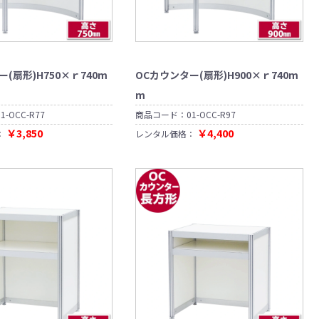
(扇形)H750×ｒ740m
OCカウンター(扇形)H900×ｒ740m
m
01-OCC-R77
商品コード：
01-OCC-R97
￥3,850
￥4,400
：
レンタル価格：