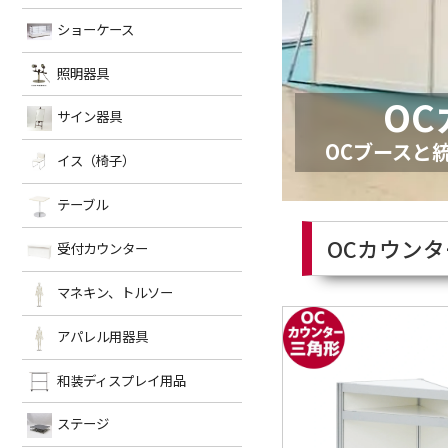
示
器
器
ン
ト
ショーケース
ラ
シ
台
ス
ョ
ブ
を
ー
照明器具
照
ー
単
シ
パ
全
ス
体
ス
ネ
て
明
ケ
展
O
装
什
テ
ル
表
示
サイン器具
飾
サ
器
ー
器
ム
パ
示
台
セ
を
什
ー
イ
具
ス
を
OCブースと
ッ
全
器
テ
イス（椅子）
全
イ
ン
ト
て
を
ー
て
を
ス
器
表
全
シ
表
ア
全
示
て
ョ
テーブル
テ
（椅
具
照
シ
示
ル
て
表
ン
明
ョ
ー
子）
ミ
表
示
を
器
ー
OCカウンタ
ト
示
受付カウンター
受
ブ
全
具
ケ
ラ
て
を
ー
付
ル
サ
ネ
ス
ス
表
全
ス
イ
ッ
マネキン、トルソー
部
マ
カ
イ
ク
示
て
を
ン
ト
ゴ
材
ス
エ
ネ
ウ
標
表
全
器
什
ン
を
ア
準
示
て
アパレル用器具
具
ア
キ
ン
器
テ
ド
全
展
ブ
表
を
ー
ラ
て
パ
ン、
示
タ
ー
示
全
ブ
什
パ
表
台
ト
和装ディスプレイ用品
ス
和
レ
ト
ー
て
ル
器
ネ
示
ラ
表
を
ル
装
ル
ル
ス
カ
ス
示
全
パ
ポ
ステージ
タ
ス
デ
用
ソ
セ
て
ー
ッ
宝
ロ
ッ
ア
受