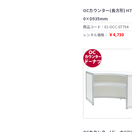
リ
い
ル
用
非
マ
ー
物
パ
接
イ
印
OCカウンター(長方形) H7
か
ー
触
ク
刷
ご
ツ
検
0×D535mm
温
演
商品コード：
01-OCC-ST794
器
台、
司
￥4,730
レンタル価格：
PA
傘
会
ア
セ
立
者
ー
ッ
て
台
ル
空
ト
型
気
パ
清
ネ
浄
ホ
ル
機
ト
ワ
ラ
イ
ン
ト
シ
ボ
パ
消
ー
ー
ー
耗
バ
ド
テ
品
ー
ー
販
シ
売
ョ
ゴ
ン
延
ミ
用
長
箱
テ
コ
ー
OCカウンター(ドーナツ)H