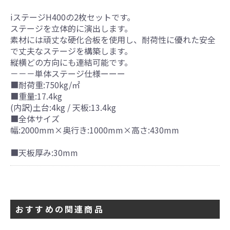
iステージH400の2枚セットです。
ステージを立体的に演出します。
素材には頑丈な硬化合板を使用し、耐荷性に優れた安全
で丈夫なステージを構築します。
縦横どの方向にも連結可能です。
－－－単体ステージ仕様ーーー
■耐荷重:750kg/㎡
■重量:17.4kg
(内訳)土台:4kg / 天板:13.4kg
■全体サイズ
幅:2000mm×奥行き:1000mm×高さ:430mm
■天板厚み:30mm
おすすめの関連商品
引続き他の商品も選ぶ