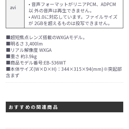
• 音声フォーマットがリニアPCM、ADPCM
avi
以 外の音声は再生できません。
• AVI1.0に対応しています。ファイルサイズ
が 2GBを超えるものは投写できません。
■超短焦点レンズ搭載のWXGAモデル。
■明るさ 3,400lm
■リアル解像度 WXGA
■重さ 約3.9kg
■商品モデル番号:‎EB-536WT
■本体サイズ(W×D×H)：344×315×94(mm)※突起部
含まず
おすすめの関連商品