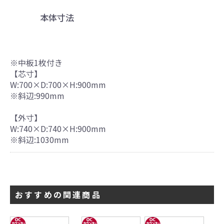
本体寸法
※中板1枚付き
【芯寸】
W:700×D:700×H:900mm
※斜辺:990mm
引続き他の商品も選ぶ
【外寸】
カートへ進む
W:740×D:740×H:900mm
※斜辺:1030mm
おすすめの関連商品