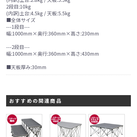
2段目:10kg
(内訳)土台:4.5kg / 天板:5.5kg
■全体サイズ
---1段目---
幅:1000mm×奥行:360mm×高さ:230mm
---2段目---
引続き他の商品も選ぶ
幅:1000mm×奥行:360mm×高さ:430mm
カートへ進む
■天板厚み:30mm
おすすめの関連商品