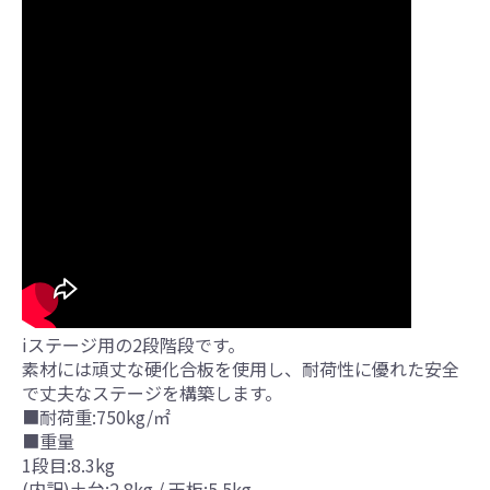
iステージ用の2段階段です。
素材には頑丈な硬化合板を使用し、耐荷性に優れた安全
で丈夫なステージを構築します。
■耐荷重:750kg/㎡
■重量
1段目:8.3kg
(内訳)土台:2.8kg / 天板:5.5kg